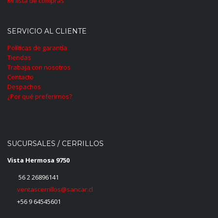
Mi lista de compras
SERVICIO AL CLIENTE
Políticas de garantía
Tiendas
Trabaja con nosotros
Contacto
Despachos
¿Por qué preferirnos?
SUCURSALES / CERRILLOS
Vista Hermosa 9750
56 2 26896141
ventascerrillos@sancar.cl
+56 9 64545601