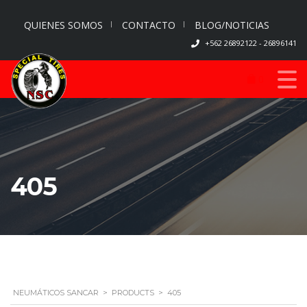
QUIENES SOMOS
CONTACTO
BLOG/NOTICIAS
+562 26892122 - 26896141
0
405
NEUMÁTICOS SANCAR
>
PRODUCTS
>
405