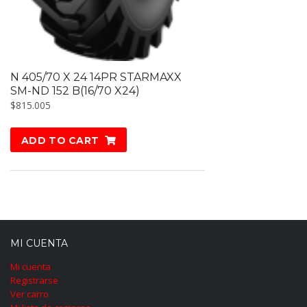
N 405/70 X 24 14PR STARMAXX
SM-ND 152 B(16/70 X24)
$
815.005
ADD TO CART
MI CUENTA
Mi cuenta
Registrarse
Ver carro