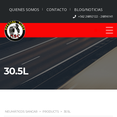
QUIENES SOMOS
CONTACTO
BLOG/NOTICIAS
+562 26892122 - 26896141
0
30.5L
NEUMÁTICOS SANCAR
>
PRODUCTS
>
30.5L