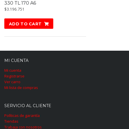
330 TL 170 A6
$
3.196.751
ADD TO CART
MI CUENTA
Mi cuenta
Registrarse
Ver carro
Mi lista de compras
SERVICIO AL CLIENTE
Políticas de garantía
Tiendas
Trabaja con nosotros