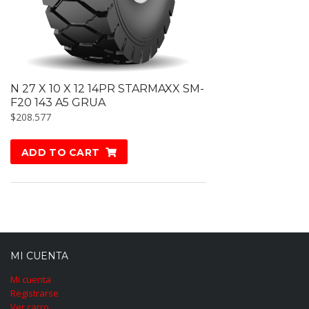
N 27 X 10 X 12 14PR STARMAXX SM-
F20 143 A5 GRUA
$
208.577
ADD TO CART
MI CUENTA
Mi cuenta
Registrarse
Ver carro