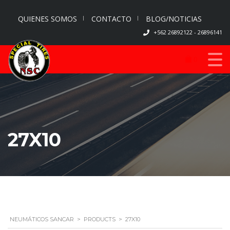
QUIENES SOMOS
CONTACTO
BLOG/NOTICIAS
+562 26892122 - 26896141
0
27X10
NEUMÁTICOS SANCAR
>
PRODUCTS
>
27X10