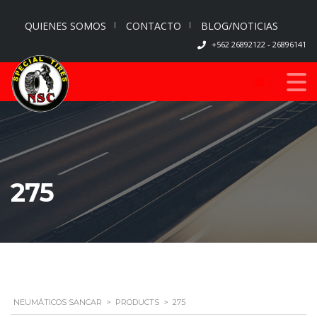
QUIENES SOMOS
CONTACTO
BLOG/NOTICIAS
+562 26892122 - 26896141
0
275
NEUMÁTICOS SANCAR
>
PRODUCTS
>
275