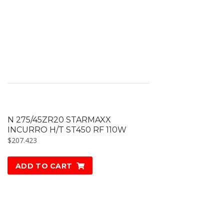
N 275/45ZR20 STARMAXX
INCURRO H/T ST450 RF 110W
$
207.423
ADD TO CART