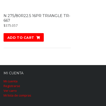
N 275/80R22.5 16PR TRIANGLE TR-
667
$
375.057
ADD TO CART
MI CUENTA
Mi cuenta
Registrarse
Ver carro
Mi lista de compras