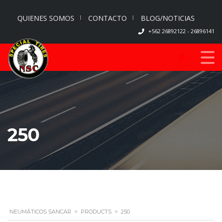
QUIENES SOMOS
CONTACTO
BLOG/NOTICIAS
+562 26892122 - 26896141
0
250
NEUMÁTICOS SANCAR
>
PRODUCTS
>
250