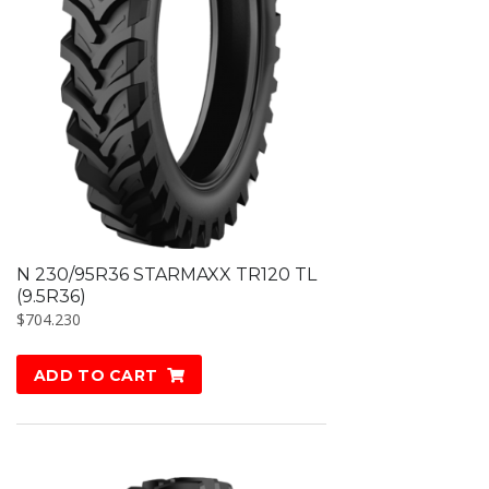
N 230/95R36 STARMAXX TR120 TL
(9.5R36)
$
704.230
ADD TO CART