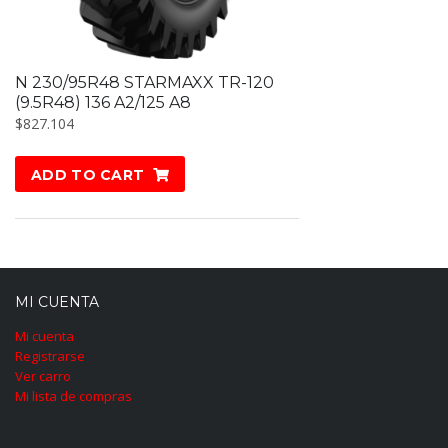
N 230/95R48 STARMAXX TR-120
(9.5R48) 136 A2/125 A8
$
827.104
ADD TO CART
MI CUENTA
Mi cuenta
Registrarse
Ver carro
Mi lista de compras