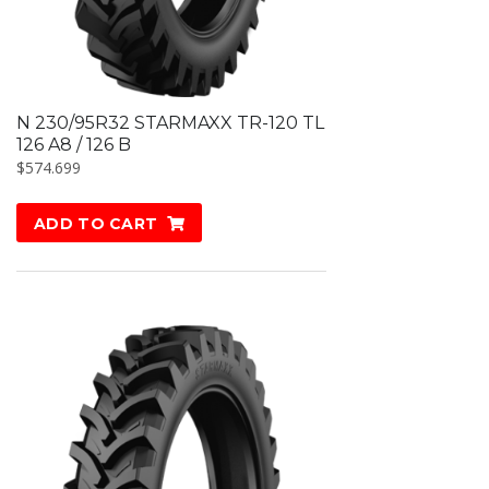
N 230/95R32 STARMAXX TR-120 TL
126 A8 / 126 B
$
574.699
ADD TO CART