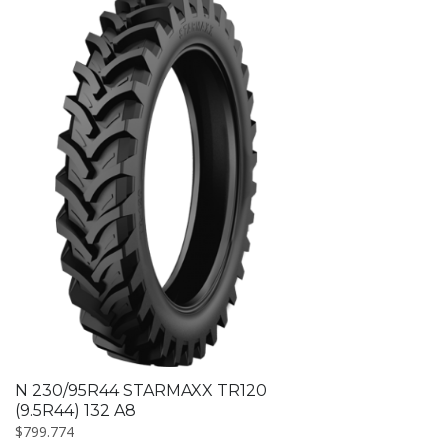
N 230/95R44 STARMAXX TR120
(9.5R44) 132 A8
$
799.774