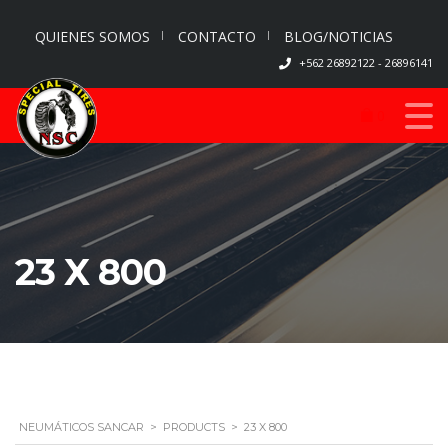
QUIENES SOMOS
CONTACTO
BLOG/NOTICIAS
+562 26892122 - 26896141
0
23 X 800
NEUMÁTICOS SANCAR
>
PRODUCTS
>
23 X 800