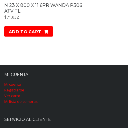
N 23 X 800 X 11 6PR WANDA P306
ATV TL
$
71.632
ADD TO CART
MI CUENTA
Mi cuenta
Registrarse
Ver carro
Mi lista de compras
SERVICIO AL CLIENTE