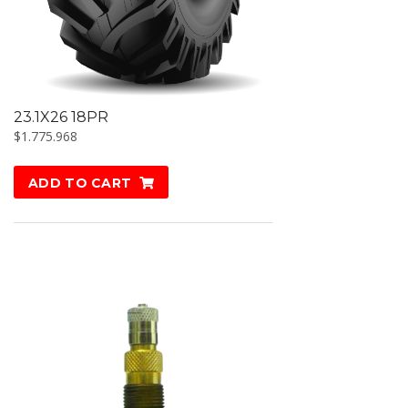
23.1X26 18PR
$
1.775.968
ADD TO CART