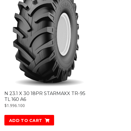
N 23.1 X 30 18PR STARMAXX TR-95
TL 160 A6
$
1.996.100
ADD TO CART