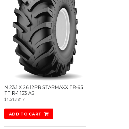
N 23.1 X 26 12PR STARMAXX TR-95
TT R-1 153 A6
$
1.513.817
ADD TO CART