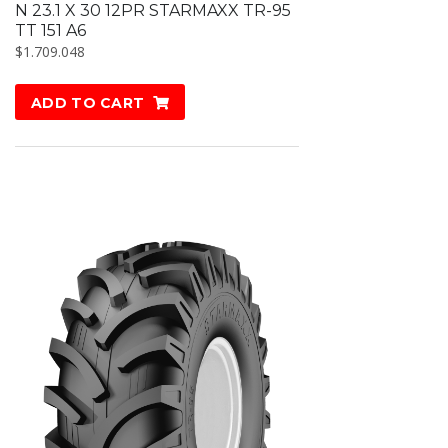
N 23.1 X 30 12PR STARMAXX TR-95
TT 151 A6
$
1.709.048
ADD TO CART