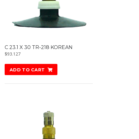
C 23.1 X 30 TR-218 KOREAN
$
93.127
ADD TO CART