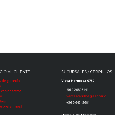
CIO AL CLIENTE
SUCURSALES / CERRILLOS
as de garantía
Vista Hermosa 9750
s
56 2 26896141
 con nosotros
ventascerrillos@sancar.cl
to
hos
+56 9 64545601
é preferirnos?