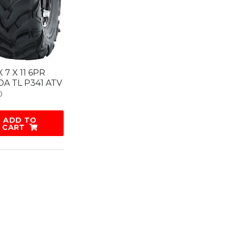
X 7 X 11 6PR
A TL P341 ATV
0
ADD TO
CART