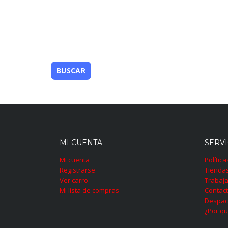
MI CUENTA
SERVI
Mi cuenta
Polític
Registrarse
Tienda
Ver carro
Trabaja
Mi lista de compras
Contac
Despac
¿Por qu