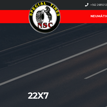
+562 2689212
NEUMÁTI
22X7