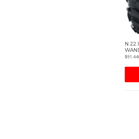
N 22 
WAND
$
91.44