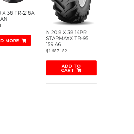
8 X 38 TR-218A
EAN
1
N 20.8 X 38 14PR
STARMAXX TR-95
AD MORE
159 A6
$
1.687.182
ADD TO
CART