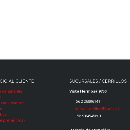
CIO AL CLIENTE
SUCURSALES / CERRILLOS
as de garantía
Vista Hermosa 9750
s
56 2 26896141
 con nosotros
ventascerrillos@sancar.cl
to
hos
+56 9 64545601
é preferirnos?