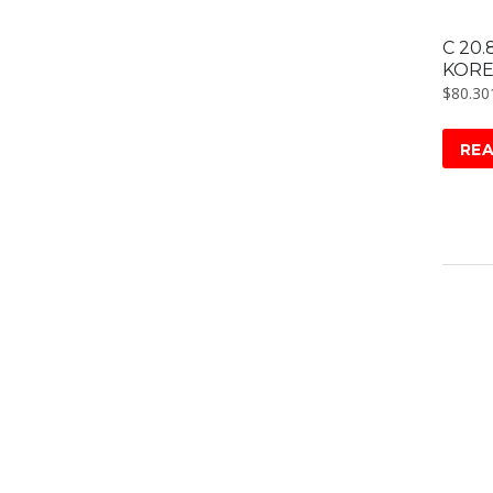
C 20.
KOR
$
80.30
RE