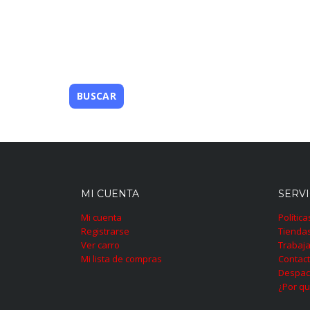
MI CUENTA
SERVI
Mi cuenta
Polític
Registrarse
Tienda
Ver carro
Trabaja
Mi lista de compras
Contac
Despac
¿Por qu