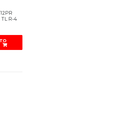
4 12PR
TL R-4
 TO