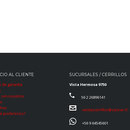
CIO AL CLIENTE
SUCURSALES / CERRILLOS
as de garantía
Vista Hermosa 9750
s
 con nosotros
56 2 26896141
to
hos
ventascerrillos@sancar.cl
é preferirnos?
+56 9 64545601