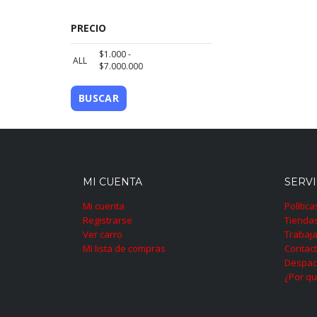
PRECIO
$
1.000
-
ALL
$
7.000.000
BUSCAR
MI CUENTA
SERVI
Mi cuenta
Polític
Registrarse
Tienda
Ver carro
Trabaja
Mi lista de compras
Contac
Despac
¿Por qu