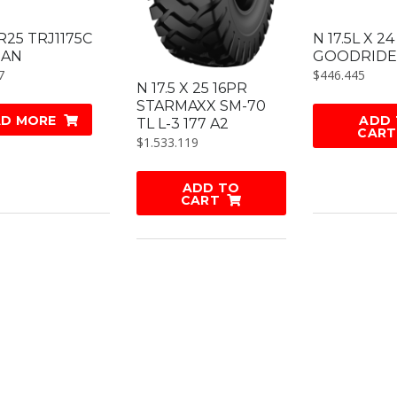
5R25 TRJ1175C
N 17.5L X 2
EAN
GOODRIDE 
7
$
446.445
N 17.5 X 25 16PR
STARMAXX SM-70
AD MORE
ADD
TL L-3 177 A2
CART
$
1.533.119
ADD TO
CART