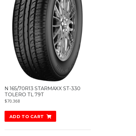
N 165/70R13 STARMAXX ST-330
TOLERO TL 79T
$
70.368
ADD TO CART