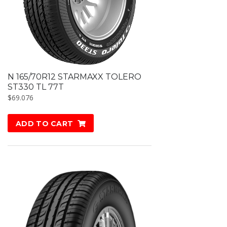
N 165/70R12 STARMAXX TOLERO
ST330 TL 77T
$
69.076
ADD TO CART