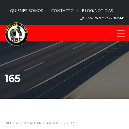
QUIENES SOMOS
CONTACTO
BLOG/NOTICIAS
+562 26892122 - 26896141
0
165
NEUMÁTICOS SANCAR
>
PRODUCTS
>
165