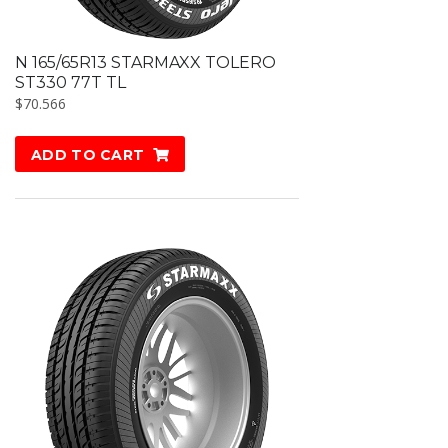
N 165/65R13 STARMAXX TOLERO
ST330 77T TL
$
70.566
ADD TO CART