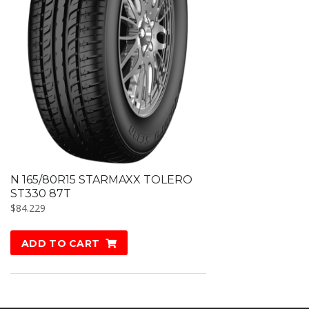
N 165/80R15 STARMAXX TOLERO
ST330 87T
$
84.229
ADD TO CART