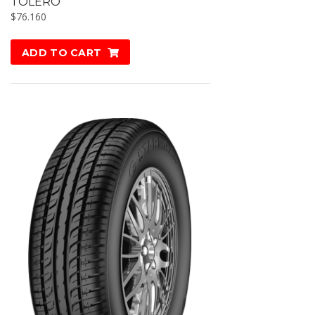
TOLERO
$
76.160
ADD TO CART