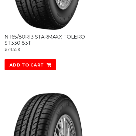
N 165/80R13 STARMAXX TOLERO
ST330 83T
$
74.558
ADD TO CART