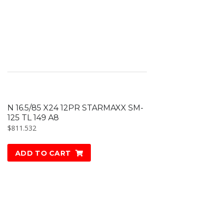
N 16.5/85 X24 12PR STARMAXX SM-
125 TL 149 A8
$
811.532
ADD TO CART