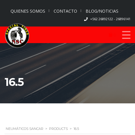
QUIENES SOMOS
CONTACTO
BLOG/NOTICIAS
+562 26892122 - 26896141
0
16.5
NEUMÁTICOS SANCAR
>
PRODUCTS
>
16.5