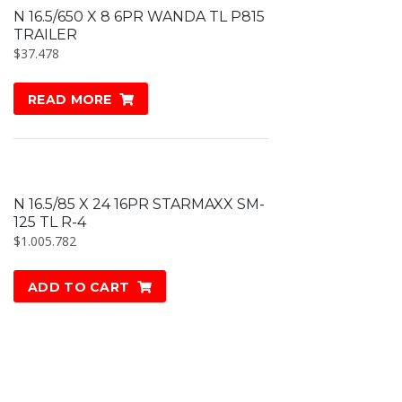
N 16.5/650 X 8 6PR WANDA TL P815
TRAILER
$
37.478
READ MORE
N 16.5/85 X 24 16PR STARMAXX SM-
125 TL R-4
$
1.005.782
ADD TO CART