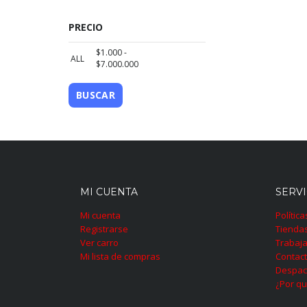
PRECIO
$
1.000
-
ALL
$
7.000.000
BUSCAR
MI CUENTA
SERVI
Mi cuenta
Polític
Registrarse
Tienda
Ver carro
Trabaja
Mi lista de compras
Contac
Despac
¿Por qu