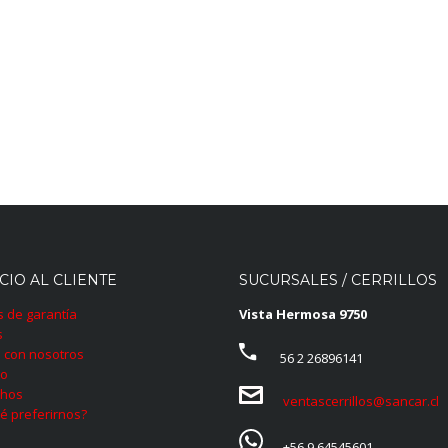
CIO AL CLIENTE
SUCURSALES / CERRILLOS
as de garantía
Vista Hermosa 9750
s
 con nosotros
56 2 26896141
to
hos
ventascerrillos@sancar.cl
é preferirnos?
+56 9 64545601