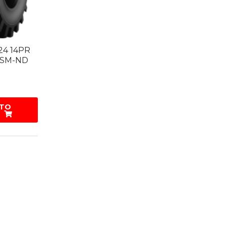
 24 14PR
 SM-ND
 TO