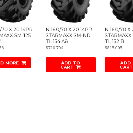
0/70 X 20 14PR
N 16.0/70 X 20 14PR
N 16.0/70 X
MAXX SM-125
STARMAXX SM-ND
STARMAXX
4
TL 154 A8
TL 152 B
56
$
710.704
$
815.005
AD MORE
ADD TO
ADD
CART
CART