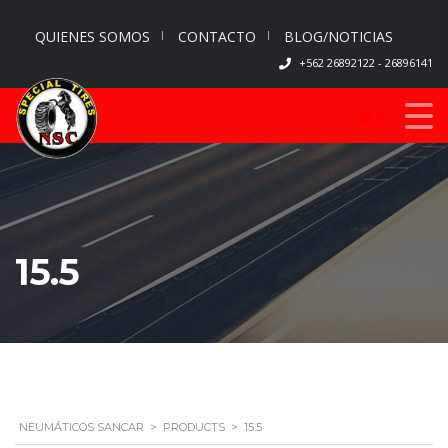
QUIENES SOMOS
CONTACTO
BLOG/NOTICIAS
+562 26892122 - 26896141
0
15.5
NEUMÁTICOS SANCAR
>
PRODUCTS
>
15.5