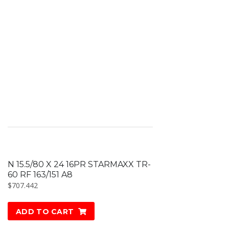
N 15.5/80 X 24 16PR STARMAXX TR-
60 RF 163/151 A8
$
707.442
ADD TO CART