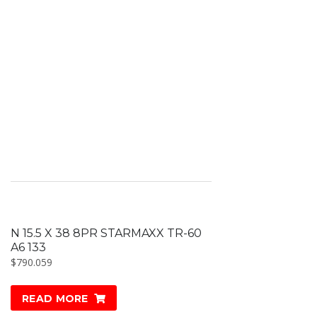
N 15.5 X 38 8PR STARMAXX TR-60
A6 133
$
790.059
READ MORE