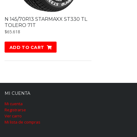
N 145/70R13 STARMAXX ST330 TL
TOLERO 71T
$
65.618
ADD TO CART
MI CUENTA
Mi cuenta
Registrarse
Ver carro
Mi lista de compras