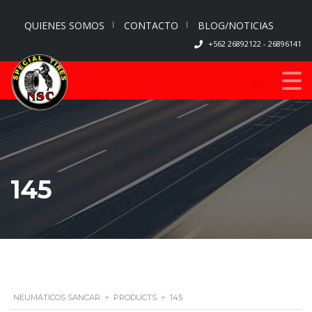
QUIENES SOMOS
CONTACTO
BLOG/NOTICIAS
+562 26892122 - 26896141
0
145
NEUMÁTICOS SANCAR
>
PRODUCTS
>
145