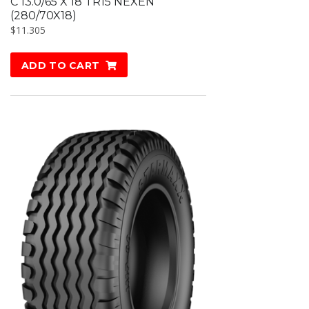
C 13.0/65 X 18 TR15 NEXEN
(280/70X18)
$
11.305
ADD TO CART