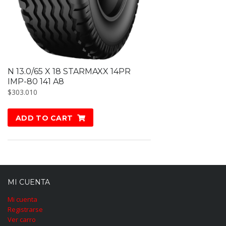
N 13.0/65 X 18 STARMAXX 14PR
IMP-80 141 A8
$
303.010
ADD TO CART
MI CUENTA
Mi cuenta
Registrarse
Ver carro