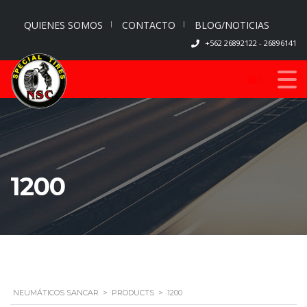
QUIENES SOMOS
CONTACTO
BLOG/NOTICIAS
+562 26892122 - 26896141
0
1200
NEUMÁTICOS SANCAR
>
PRODUCTS
>
1200