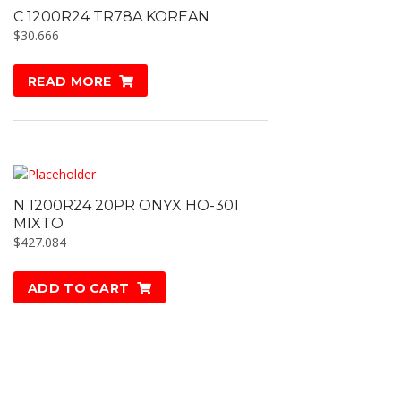
C 1200R24 TR78A KOREAN
$
30.666
READ MORE
N 1200R24 20PR ONYX HO-301
MIXTO
$
427.084
ADD TO CART