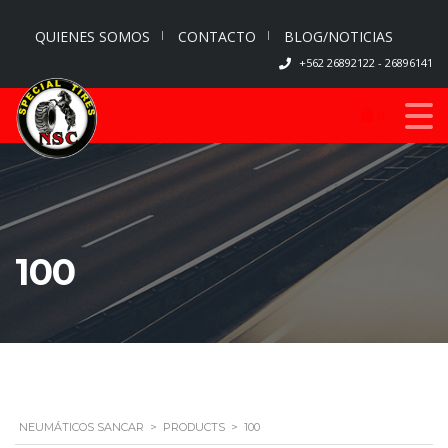
QUIENES SOMOS
CONTACTO
BLOG/NOTICIAS
+562 26892122 - 26896141
0
100
NEUMÁTICOS SANCAR
>
PRODUCTS
>
100