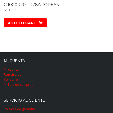
C 1000R20 TR78A KOREAN
$
19.635
ADD TO CART
MI CUENTA
Mi cuenta
Registrarse
Ver carro
Mi lista de compras
SERVICIO AL CLIENTE
Políticas de garantía